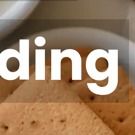
ding
ding